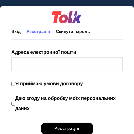
Перейти
до
основного
Основні
Вхід
Реєстрація
(активна
Скинути пароль
вмісту
вкладки
вкладка)
Адреса електронної пошти
Я приймаю умови договору
Даю згоду на обробку моїх персональних
даних