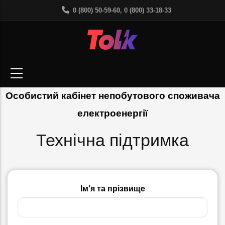
Перейти
0 (800) 50-59-60, 0 (800) 33-18-33
до
основного
вмісту
Особистий кабінет непобутового споживача
електроенергії
Технічна підтримка
Ім'я та прізвище