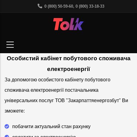
Перейти
0 (800) 50-59-60, 0 (800) 33-18-33
до
основного
вмісту
Особистий кабінет побутового споживача
електроенергії
За допомогою особистого кабінету побутового
споживача електроенергії постачальника
універсальних послуг ТОВ "Закарпаттяенергозбут" Ви
зможете:
побачити актуальний стан рахунку