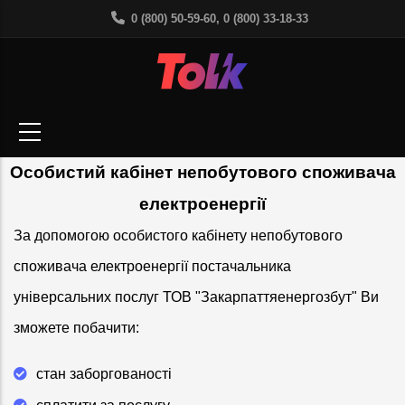
Перейти
0 (800) 50-59-60, 0 (800) 33-18-33
до
основного
вмісту
Особистий кабінет непобутового споживача
електроенергії
За допомогою особистого кабінету непобутового
споживача електроенергії постачальника
універсальних послуг ТОВ "Закарпаттяенергозбут" Ви
зможете побачити:
стан заборгованості